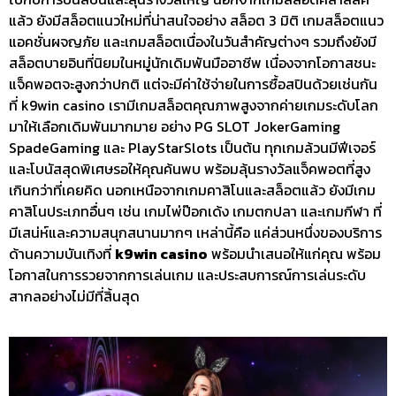
แล้ว ยังมีสล็อตแนวใหม่ที่น่าสนใจอย่าง สล็อต 3 มิติ เกมสล็อตแนว
แอคชั่นผจญภัย และเกมสล็อตเนื่องในวันสำคัญต่างๆ รวมถึงยังมี
สล็อตบายอินที่นิยมในหมู่นักเดิมพันมืออาชีพ เนื่องจากโอกาสชนะ
แจ็คพอตจะสูงกว่าปกติ แต่จะมีค่าใช้จ่ายในการซื้อสปินด้วยเช่นกัน
ที่ k9win casino เรามีเกมสล็อตคุณภาพสูงจากค่ายเกมระดับโลก
มาให้เลือกเดิมพันมากมาย อย่าง PG SLOT JokerGaming
SpadeGaming และ PlayStarSlots เป็นต้น ทุกเกมล้วนมีฟีเจอร์
และโบนัสสุดพิเศษรอให้คุณค้นพบ พร้อมลุ้นรางวัลแจ็คพอตที่สูง
เกินกว่าที่เคยคิด นอกเหนือจากเกมคาสิโนและสล็อตแล้ว ยังมีเกม
คาสิโนประเภทอื่นๆ เช่น เกมไพ่ป๊อกเด้ง เกมตกปลา และเกมกีฬา ที่
มีเสน่ห์และความสนุกสนานมากๆ เหล่านี้คือ แค่ส่วนหนึ่งของบริการ
ด้านความบันเทิงที่
k9win casino
พร้อมนำเสนอให้แก่คุณ พร้อม
โอกาสในการรวยจากการเล่นเกม และประสบการณ์การเล่นระดับ
สากลอย่างไม่มีที่สิ้นสุด