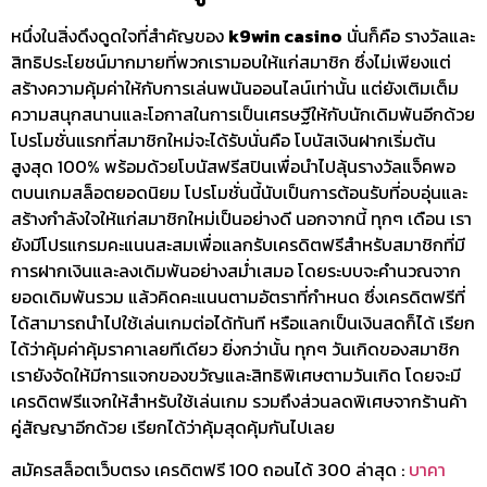
หนึ่งในสิ่งดึงดูดใจที่สำคัญของ
k9win casino
นั่นก็คือ รางวัลและ
สิทธิประโยชน์มากมายที่พวกเรามอบให้แก่สมาชิก ซึ่งไม่เพียงแต่
สร้างความคุ้มค่าให้กับการเล่นพนันออนไลน์เท่านั้น แต่ยังเติมเต็ม
ความสนุกสนานและโอกาสในการเป็นเศรษฐีให้กับนักเดิมพันอีกด้วย
โปรโมชั่นแรกที่สมาชิกใหม่จะได้รับนั่นคือ โบนัสเงินฝากเริ่มต้น
สูงสุด 100% พร้อมด้วยโบนัสฟรีสปินเพื่อนำไปลุ้นรางวัลแจ็คพอ
ตบนเกมสล็อตยอดนิยม โปรโมชั่นนี้นับเป็นการต้อนรับที่อบอุ่นและ
สร้างกำลังใจให้แก่สมาชิกใหม่เป็นอย่างดี นอกจากนี้ ทุกๆ เดือน เรา
ยังมีโปรแกรมคะแนนสะสมเพื่อแลกรับเครดิตฟรีสำหรับสมาชิกที่มี
การฝากเงินและลงเดิมพันอย่างสม่ำเสมอ โดยระบบจะคำนวณจาก
ยอดเดิมพันรวม แล้วคิดคะแนนตามอัตราที่กำหนด ซึ่งเครดิตฟรีที่
ได้สามารถนำไปใช้เล่นเกมต่อได้ทันที หรือแลกเป็นเงินสดก็ได้ เรียก
ได้ว่าคุ้มค่าคุ้มราคาเลยทีเดียว ยิ่งกว่านั้น ทุกๆ วันเกิดของสมาชิก
เรายังจัดให้มีการแจกของขวัญและสิทธิพิเศษตามวันเกิด โดยจะมี
เครดิตฟรีแจกให้สำหรับใช้เล่นเกม รวมถึงส่วนลดพิเศษจากร้านค้า
คู่สัญญาอีกด้วย เรียกได้ว่าคุ้มสุดคุ้มกันไปเลย
สมัครสล็อตเว็บตรง เครดิตฟรี 100 ถอนได้ 300 ล่าสุด :
บาคา