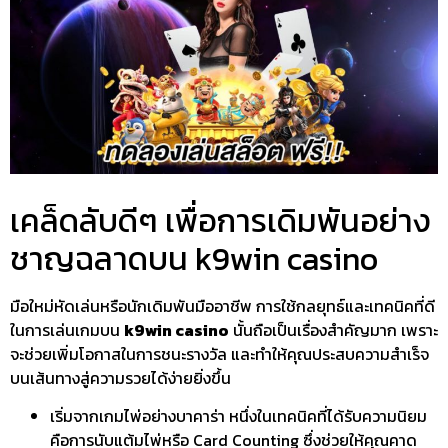
เคล็ดลับดีๆ เพื่อการเดิมพันอย่าง
ชาญฉลาดบน k9win casino
มือใหม่หัดเล่นหรือนักเดิมพันมืออาชีพ การใช้กลยุทธ์และเทคนิคที่ดี
ในการเล่นเกมบน
k9win casino
นั้นถือเป็นเรื่องสำคัญมาก เพราะ
จะช่วยเพิ่มโอกาสในการชนะรางวัล และทำให้คุณประสบความสำเร็จ
บนเส้นทางสู่ความรวยได้ง่ายยิ่งขึ้น
เริ่มจากเกมไพ่อย่างบาคาร่า หนึ่งในเทคนิคที่ได้รับความนิยม
คือการนับแต้มไพ่หรือ Card Counting ซึ่งช่วยให้คุณคาด