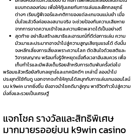
อีกสิ่งหนึ่งที่ไม่ควรมองข้าม คือการฝึกฝนและลองเล่นเกมใน
แบบทดลองก่อน เพื่อให้คุ้นเคยกับการเล่นและฝึกกลยุทธ์
ต่างๆ เรียนรู้ฟีเจอร์และกติกาของแต่ละเกมจนแม่นยำ เมื่อ
มั่นใจแล้วจึงค่อยลงสนามจริง จะช่วยป้องกันความเสียหาย
จากการขาดความเข้าใจและความผิดพลาดได้เป็นอย่างดี
สุดท้าย อย่าลืมสร้างสมาธิและอารมณ์ที่ดีต่อการเล่น ความ
มัวเมาและประมาทอาจนำไปสู่ความสูญเสียรุนแรงได้ ดังนั้น
จงหลีกเลี่ยงการเสี่ยงเพราะความโลภ ตัดสินใจด้วยสติและ
วิจารณญาณ พร้อมทั้งรู้จักหยุดเมื่อถึงเวลาอันสมควร เพื่อ
เก็บกำไรและมีพลังเต็มร้อยสำหรับการเดิมพันครั้งต่อไป
พร้อมแล้วหรือยังกับกลยุทธ์และเทคนิคดีๆ เหล่านี้ ลองนำไป
ประยุกต์ใช้กันดู นอกจากจะทำให้คุณได้สนุกกับการเล่นเกมออนไลน์
บน k9win มากยิ่งขึ้น ยังอาจนำโชคดีมาสู่คุณ พาชีวิตก้าวไปสู่ความ
มั่งคั่งและรวยเป็นเศรษฐี
แจกโชค รางวัลและสิทธิพิเศษ
มากมายรออยู่บน k9win casino