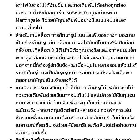
เดาไพ่ใบต่อไปได้ง่ายขึ้น และวางเดิมพันได้อย่างถูกต้อง
นอกจากนี้ ยังมีกลยุทธ์การบริหารเงินทุนอย่างระบบ
Martingale ที่ช่วยให้คุณเดิมพันอย่างมีแบบแผนและลด
ความเสี่ยงได้
สำหรับเกมสล็อต การศึกษารูปแบบและฟีเจอร์ต่างๆ ของเกม
เป็นเรื่องสำคัญ เช่น สล็อตแนวผลไม้มักมีโบนัสฟรีสปินบ่อย
ครั้ง ขณะที่สล็อต 3 มิติ มักมีตัวคูณรางวัลและโอกาสชนะแจ็ค
พอตสูง เลือกเล่นเกมที่ตรงกับสไตล์และรสนิยมของคุณเอง
นอกจากนี้ก็ต้องรู้จักจับจังหวะ เมื่อหมุนไปหลายรอบแล้วไม่ได้
รางวัลใหญ่ อาจเป็นสัญญาณว่ารอบหน้าจะมีรางวัลแจ็คพอ
ตออกมาให้คุณเป็นเจ้าของก็ได้
เทคนิคการบริหารเงินทุนนั้นก็มีความสำคัญไม่แพ้กัน คุณไม่
ควรวางเดิมพันด้วยเงินมากจนเกินไป และไม่ควรใช้เงินทุนจน
หมด พยายามแบ่งส่วนเงินเพื่อลงทุนในแต่ละเกมอย่าง
ระมัดระวัง หากขาดทุนติดต่อกันหลายรอบ ควรพักการเล่น
ซักระยะเพื่อคลายความตึงเครียด แล้วกลับมาเริ่มใหม่อีกครั้ง
ในอารมณ์ที่สดชื่น จะช่วยให้มีสมาธิและตัดสินใจได้อย่างชาญ
ฉลาดมากยิ่งขึ้น