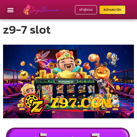
เข้าสู่ระบบ
สมัครสมาชิก
บาคาร่า888
โปรโมชั่น
z9-7 slot