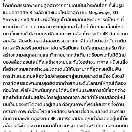
โดยคัดสรรเฉพาะเกมสุดฮิตจากค่ายเกมชั้นนำระดับโลก ทั้งในรูป
แบบคลาสสิก 3 วงล้อ และแบบใหม่ล่าสุด เช่น Megaways, 3D
Slots และ VR Slots เพื่อให้คุณได้สัมผัสกับประสบการณ์ใหม่ๆ ที่
แตกต่าง ท้าทายความสามารถอยู่เสมอ ไฮไลท์เด็ดของสล็อตใหม่
บน เว็บแห่งนี้ คืองานกราฟิกและภาพเคลื่อนไหวระดับ 4K ที่สวยงาม
สมจริง เสียงประกอบจำลองบรรยากาศคาสิโนได้อย่างน่าตื่นตาตื่น
ใจ และฟีเจอร์พิเศษต่างๆ เช่น ฟรีสปินและโบนัสเกมส่วนเสริม ที่จะ
สร้างความสนุกสนานและท้าทายมากกว่าเดิม เตรียมพบกับมิติใหม่
ของสล็อตออนไลน์ที่จะสร้างความประทับใจอย่างมหาศาล หนึ่งในสิ่ง
ที่สร้างความแตกต่างและโดดเด่นให้กับเรามากที่สุดคงหนีไม่พ้น
การนำเสนอเกมสล็อตใหม่ล่าสุดออกสู่สนามอย่างต่อเนื่อง ซึ่งจะมี
การคัดสรรเฉพาะเกมสุดฮิตจากค่ายเกมระดับโลกมาให้คุณได้ลอง
ก่อนใคร เพื่อให้นักพนันทุกคนได้สัมผัสกับประสบการณ์ที่แตกต่าง
และน่าตื่นเต้นไม่เหมือนใครอยู่ตลอดเวลา สิ่งที่ทำให้เกมสล็อตใหม่
บนเว็บของเราโดดเด่นอยู่เสมอ คือคุณภาพที่พรีเมียมจากทั้งด้าน
กราฟิก ภาพเคลื่อนไหว และเสียงประกอบ ซึ่งล้วนแล้วแต่มาพร้อม
กับความละเอียดสูงระดับ 4K สมจริง เสมือนคุณกำลังเล่นอยู่บนโต๊ะ
สล็อตจริงในบรรยากาศคาสิโนมาตรฐานระดับพรีเมียม นอกจากนั้น