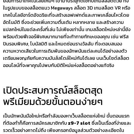
ยังมีการนำเทคโนโลยีใหม่ๆ เข้ามาประยุกต์ใช้กับเกมสล็อตด้วย ทั้ง
ในรูปแบบของสล็อตแนว Megaways สล็อต 3D เกมสล็อต VR หรือ
เทคโนโลยีอาร์ตอัจฉริยะที่จะสร้างเอฟเฟกต์และภาพเคลื่อนไหวโดย
อัตโนมัติ ซึ่งจะช่วยเพิ่มความตื่นเต้น หลากหลาย และสร้างความ
แปลกใหม่ในแต่ละครั้งที่เล่น ไม่เพียงเท่านั้น เกมสล็อตใหม่เหล่านี้ยัง
พร้อมด้วยฟีเจอร์พิเศษมากมายที่จะท้าทายทักษะของคุณ เช่น ฟรีส
ปินรอบพิเศษ, โบนัสมิติ และโหมดซ่อนรางวัลลับ ที่จะตอบสนอง
ความหวาดเสียวในการเดิมพันของนักพนันแต่ละคนได้อย่างลงตัว
เตรียมผจญภัยกับความมันส์สไตล์ใหม่กันได้เลย บนเว็บไซต์สล็อต
ออนไลน์ที่จะพาคุณไปพบกับมิติใหม่แห่งสล็อตอย่างแท้จริง
เปิดประสบการณ์สล็อตสุด
พรีเมียมด้วยขั้นตอนง่ายๆ
เป็นนักพนันมือใหม่หรือกำลังมองหาเว็บสล็อตแห่งใหม่ ขั้นตอนแรก
ที่ต้องทำก็คือการสมัครสมาชิกกับ
z9-7 slot
ซึ่งเป็นเรื่องที่ง่ายและ
รวดเร็วอย่างคาดไม่ถึง เพียงกรอกข้อมูลส่วนตัวอย่างละเอียดใน