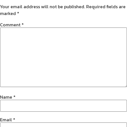
Your email address will not be published.
Required fields are
marked
*
Comment
*
Name
*
Email
*