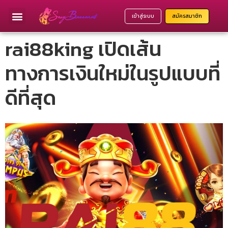
เข้าสู่ระบบ
สมัครสมาชิก
บาคาร่า888
โปรโมชั่น
rai88king เปิดเส้น
ทางการเงินใหม่ในรูปแบบที่
ดีที่สุด