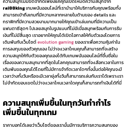
ความสนุกไม่มีขีดจำกัดเพียงแค่คุณเปิดโหมดความสนุกจาก
rai88king
เกมพนันออนไลน์ที่เรานำมาให้บริการกับคุณพร้อมทั้ง
สามารถเข้าถึงเกมที่มีความหลากหลายในด้านของ details และ
กราฟิกที่มีความสวยงามมากมายให้คุณเข้าเล่นเกมที่มีความเป็น
แฟนตาซีสุดๆ ไปเลยสนุกในรูปแบบที่ไม่มีเบื่อสนุกพร้อมกับการรับ
เงินที่ไม่มีสิ้นสุด เราอยากให้คุณได้เปิดโอกาสให้กับตัวเองโดยการ
เดิมพันกับเว็บไซต์
evolution gaming
ของเราเพื่อความคุ้มค่าใน
การลงทุนของตัวคุณเอง ไม่ว่าจะเวลาไหนคุณก็สามารถที่จะสร้าง
ความสนุกให้กับตัวของคุณเองได้กับเกมพนันออนไลน์ที่ขึ้นชื่อใน
เรื่องของความสนุกมากที่สุดในโลกคุณสามารถที่จะเลือกเวลาในการ
เดิมพันของคุณได้โดยที่ไม่มีการจำกัดเวลาใดๆทั้งนั้นต่อให้คุณจะมี
เวลาว่างทั้งวันหรือจะมีเวลายุ่งทั้งวันก็สามารถเล่นกับเราได้เพราะเรา
ไม่จำกัดขอบเขตไม่ว่าจะเวลาไหนเวลาใดคุณก็สามารถทำเงินได้ที่นี่
ความสนุกเพิ่มขึ้นในทุกวันทำกำไร
เพิ่มขึ้นในทุกเกม
ราคาบอกได้เลยว่าเว็บไซต์ของเรานั้นมีการบริการความสนุกของ