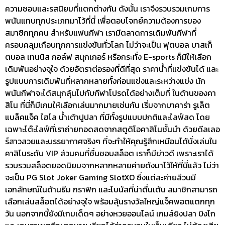
ความชอบและรสนิยมที่แตกต่างกัน ดังนั้น เราจึงรวบรวมเกมการ
พนันแทบทุกประเภทมาไว้ที่นี่ เพื่อตอบโจทย์ความต้องการของ
สมาชิกทุกคน สำหรับแฟนกีฬา เรามีตลาดการเดิมพันกีฬาที่
ครอบคลุมเกือบทุกการแข่งขันทั่วโลก ไม่ว่าจะเป็น ฟุตบอล บาสเก็
ตบอล เทนนิส กอล์ฟ สนุกเกอร์ หรือกระทั่ง E-sports ก็มีให้เลือก
เดิมพันอย่างจุใจ ด้วยอัตราต่อรองที่ดีที่สุด ราคาน้ำที่แข่งขันได้ และ
รูปแบบการเดิมพันที่หลากหลายทั้งก่อนแข่งและระหว่างแข่ง นัก
พนันกีฬาจะได้สนุกลุ้นไปกับกีฬาโปรดได้อย่างเต็มที่ ในด้านของคา
สิโน ที่นี่ก็มีเกมให้เลือกเล่นมากมายเช่นกัน เริ่มจากบาคาร่า รูเล็ต
แบล็คแจ็ค ไฮโล น้ำเต้าปูปลา ที่มีทั้งรูปแบบปกติและไลฟ์สด โดย
เฉพาะโต๊ะไลฟ์ที่เราถ่ายทอดสดจากสตูดิโอคาสิโนชั้นนำ ด้วยดีลเลอ
ร์สาวสวยและบรรยากาศจริงๆ ที่จะทำให้คุณรู้สึกเหมือนได้นั่งเล่นใน
คาสิโนระดับ VIP ส่วนคนที่ชื่นชอบสล็อต เราก็มีข่าวดี เพราะเราได้
รวบรวมสล็อตยอดนิยมจากหลากหลายค่ายดังมาไว้ให้ที่นี่แล้ว ไม่ว่า
จะเป็น PG Slot Joker Gaming SlotXO ซึ่งแต่ละค่ายลึวนมี
เอกลักษณ์ในด้านธีม กราฟิก และโบนัสที่น่าตื่นเต้น สมาชิกสามารถ
เลือกเล่นสล็อตได้อย่างจุใจ พร้อมลุ้นรางวัลใหญ่แจ็คพอตแตกทุก
วัน นอกจากนี้ยังมีเกมเด็ดๆ อย่างหวยออนไลน์ เกมส์ยิงปลา บิงโก