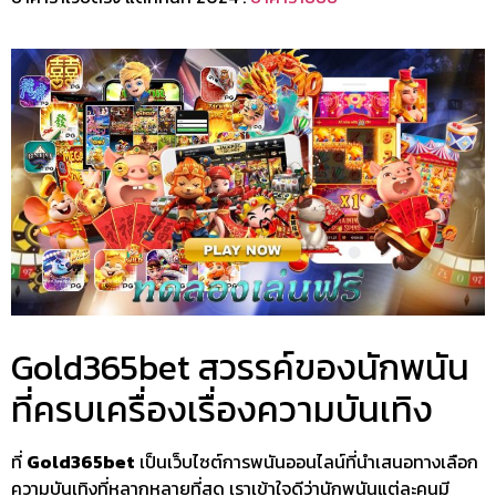
Gold365bet สวรรค์ของนักพนัน
ที่ครบเครื่องเรื่องความบันเทิง
ที่
Gold365bet
เป็นเว็บไซต์การพนันออนไลน์ที่นำเสนอทางเลือก
ความบันเทิงที่หลากหลายที่สุด เราเข้าใจดีว่านักพนันแต่ละคนมี