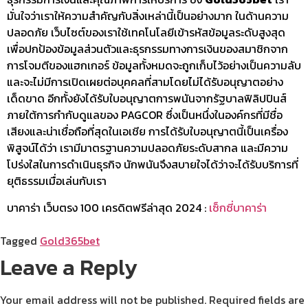
มั่นใจว่าเราให้ความสำคัญกับสิ่งเหล่านี้เป็นอย่างมาก ในด้านความ
ปลอดภัย เว็บไซต์ของเราใช้เทคโนโลยีเข้ารหัสข้อมูลระดับสูงสุด
เพื่อปกป้องข้อมูลส่วนตัวและธุรกรรมทางการเงินของสมาชิกจาก
การโจมตีของแฮกเกอร์ ข้อมูลทั้งหมดจะถูกเก็บไว้อย่างเป็นความลับ
และจะไม่มีการเปิดเผยต่อบุคคลที่สามโดยไม่ได้รับอนุญาตอย่าง
เด็ดขาด อีกทั้งยังได้รับใบอนุญาตการพนันจากรัฐบาลฟิลิปปินส์
ภายใต้การกำกับดูแลของ PAGCOR ซึ่งเป็นหนึ่งในองค์กรที่มีชื่อ
เสียงและน่าเชื่อถือที่สุดในเอเชีย การได้รับใบอนุญาตนี้เป็นเครื่อง
พิสูจน์ได้ว่า เรามีมาตรฐานความปลอดภัยระดับสากล และมีความ
โปร่งใสในการดำเนินธุรกิจ นักพนันจึงสบายใจได้ว่าจะได้รับบริการที่
ยุติธรรมเมื่อเล่นกับเรา
บาคาร่า เว็บตรง 100 เครดิตฟรีล่าสุด 2024 :
เซ็กซี่บาคาร่า
Tagged
Gold365bet
Leave a Reply
Your email address will not be published.
Required fields are