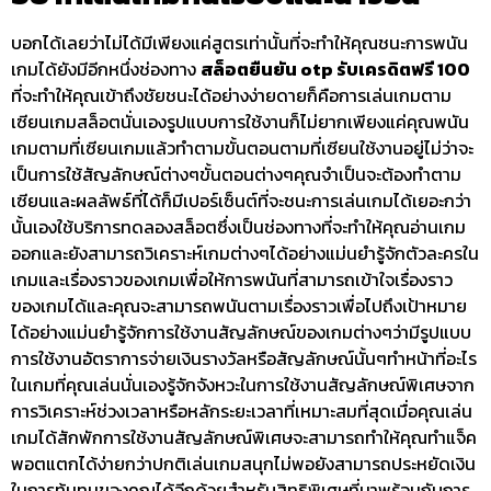
บอกได้เลยว่าไม่ได้มีเพียงแค่สูตรเท่านั้นที่จะทำให้คุณชนะการพนัน
เกมได้ยังมีอีกหนึ่งช่องทาง
สล็อตยืนยัน otp รับเครดิตฟรี 100
ที่จะทำให้คุณเข้าถึงชัยชนะได้อย่างง่ายดายก็คือการเล่นเกมตาม
เซียนเกมสล็อตนั่นเองรูปแบบการใช้งานก็ไม่ยากเพียงแค่คุณพนัน
เกมตามที่เซียนเกมแล้วทำตามขั้นตอนตามที่เซียนใช้งานอยู่ไม่ว่าจะ
เป็นการใช้สัญลักษณ์ต่างๆขั้นตอนต่างๆคุณจำเป็นจะต้องทำตาม
เซียนและผลลัพธ์ที่ได้ก็มีเปอร์เซ็นต์ที่จะชนะการเล่นเกมได้เยอะกว่า
นั้นเองใช้บริการทดลองสล็อตซึ่งเป็นช่องทางที่จะทำให้คุณอ่านเกม
ออกและยังสามารถวิเคราะห์เกมต่างๆได้อย่างแม่นยำรู้จักตัวละครใน
เกมและเรื่องราวของเกมเพื่อให้การพนันที่สามารถเข้าใจเรื่องราว
ของเกมได้และคุณจะสามารถพนันตามเรื่องราวเพื่อไปถึงเป้าหมาย
ได้อย่างแม่นยำรู้จักการใช้งานสัญลักษณ์ของเกมต่างๆว่ามีรูปแบบ
การใช้งานอัตราการจ่ายเงินรางวัลหรือสัญลักษณ์นั้นๆทำหน้าที่อะไร
ในเกมที่คุณเล่นนั่นเองรู้จักจังหวะในการใช้งานสัญลักษณ์พิเศษจาก
การวิเคราะห์ช่วงเวลาหรือหลักระยะเวลาที่เหมาะสมที่สุดเมื่อคุณเล่น
เกมได้สักพักการใช้งานสัญลักษณ์พิเศษจะสามารถทำให้คุณทำแจ็ค
พอตแตกได้ง่ายกว่าปกติเล่นเกมสนุกไม่พอยังสามารถประหยัดเงิน
ในการทุ้มทุนของคุณได้อีกด้วยสำหรับสิทธิพิเศษที่มาพร้อมกับการ