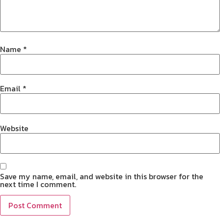
Name
*
Email
*
Website
Save my name, email, and website in this browser for the
next time I comment.