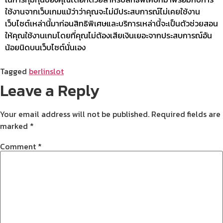
ใช้งานจากเว็บเกมแม้ว่าว่าคุณจะไม่มีประสบการณ์ไม่เคยใช้งาน
เว็บไซต์เหล่านี้มาก่อนสิทธิพิเศษและบริการเหล่านี้จะเป็นตัวช่วยสอน
ให้คุณใช้งานเกมโดยที่คุณไม่ต้องเสียเงินเยอะจากประสบการณ์อัน
น้อยนิดบนเว็บไซต์นั่นเอง
Tagged
berlinslot
Leave a Reply
Your email address will not be published.
Required fields are
marked
*
Comment
*