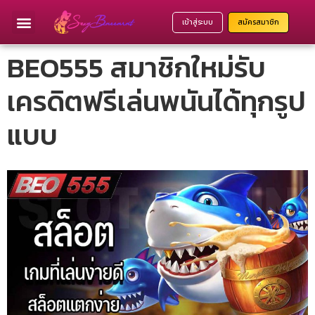
เข้าสู่ระบบ
สมัครสมาชิก
บาคาร่า888
โปรโมชั่น
BEO555 สมาชิกใหม่รับ
เครดิตฟรีเล่นพนันได้ทุกรูป
แบบ