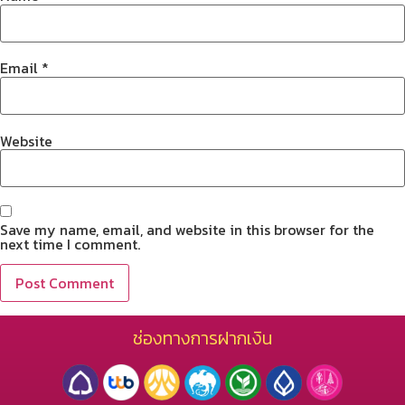
Email
*
Website
Save my name, email, and website in this browser for the
next time I comment.
ช่องทางการฝากเงิน