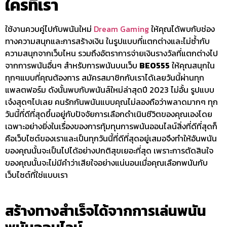
ใครที่เรา
ใช้งานควบคู่ไปกับพนันใหม่
Dream Gaming
ให้คุณได้พบกับช่อง
ทางความสนุกและการสร้างเงิน ในรูปแบบที่แตกต่างและไม่ซ้ำกับ
ความสนุกจากเว็บไหน รวมถึงอัตราการจ่ายเงินรางวัลที่แตกต่างไป
จากการพนันอื่นๆ สำหรับการพนันบนเว็บ
BEO555
ให้คุณสนุกใน
ทุกๆแบบที่คุณต้องการ สมัครสมาชิกกับเราได้เลยวันนี้ผ่านทุก
แพลตฟอร์ม ดังนั้นพบกับพนันส์ใหม่ล่าสุดปี 2023 ไม่อั้น รูปแบบ
เจ๋งสุดๆไปเลย คนรักกันพนันแบบคุณไม่ลองถือว่าพลาดมากๆ ทุก
วันนี้ที่ดีที่สุดขึ้นอยู่กับปัจจัยการเลือกดำเนินชีวิตของคุณเองโดย
เฉพาะอย่างยิ่งในเรื่องของการทุ้มทุนการพนันออนไลน์สิ่งที่ดีที่สุดก็
คือเว็บไซต์ของเราและเป็นทุกวันนี้ที่ดีที่สุดอยู่เสมอจึงทำให้อันพนัน
ของคุณนั้นจะเป็นไปได้อย่างปกติสุขเยอะที่สุด เพราะการตัดสินใจ
ของคุณนั้นจะไม่มีคำว่าเสียใจอย่างแน่นอนเมื่อคุณเลือกพนันกับ
เว็บไซต์ที่ใช่แบบเรา
สร้างทางสำเร็จได้จากการเล่นพนัน