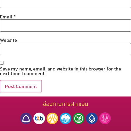
Email
*
Website
Save my name, email, and website in this browser for the
next time I comment.
ช่องทางการฝากเงิน