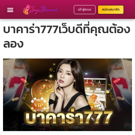
เข้าสู่ระบบ
สมัครสมาชิก
บาคาร่า888
โปรโมชั่น
บาคาร่า777เว็บดีที่คุณต้อง
ลอง