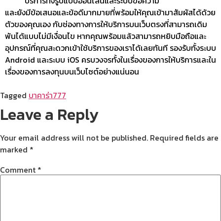
บริการทั้งรูปแบบออนไลน์และระบบข้อความ
และยังมีข้อเสนอและข้อดีมากมายที่พร้อมให้คุณเข้ามาสัมผัสได้ด้วย
ตัวของคุณเอง กับช่องทางการให้บริการบนเว็บตรงที่สามารถเดิม
พันได้แบบไม่มีเงื่อนไข หากคุณพร้อมแล้วสามารถหยิบมือถือและ
อุปกรณ์ที่คุณสะดวกเข้าใช้บริการของเราได้เลยทันที รองรับทั้งระบบ
Android และระบบ iOS ครบวงจรทั้งในเรื่องของการให้บริการและใน
เรื่องของการลงทุนบนเว็บไซต์อย่างแน่นอน
Tagged
บาคาร่า777
Leave a Reply
Your email address will not be published.
Required fields are
marked
*
Comment
*