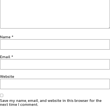
Name
*
Email
*
Website
Save my name, email, and website in this browser for the
next time I comment.