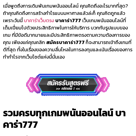
เมื่อพูดถึงการเดิมพันเกมพนันออนไลน์ คุณคิดถึงอะไรมากที่สุด?
ถ้าคุณคิดถึงการสร้างกำไรแบบมหาศาลแล้วล่ะก็ คุณคิดถูกแล้ว
เพราะวันนี้
บาคาร่าเว็บตรง
บาคาร่า777
เว็บเกมพนันออนไลน์ที่
เต็มเปี่ยมไปด้วยประสิทธิภาพในการให้บริการ บวกกับรูปแบบของ
เกม ที่มีข้อดีมากมายและมีประสิทธิภาพตรงตามความต้องการของ
คุณ เพียงแค่คุณคลิก
สมัครบาคาร่า777
ก็จะสามารถเข้าถึงเกมที่
ดีที่สุด ทั้งในเรื่องของความลื่นไหลในการลงทุนและเน้นเรื่องของการ
ทำกำไรจากเว็บไซต์แห่งนี้นั่นเอง
รวมครบทุกเกมพนันออนไลน์
บา
คาร่า777