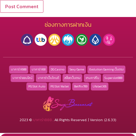
ช่องทางการฝากเงิน
บาคาร่า1688
บาคาร่า168
DG Casino
Sexy Game
Evolution Gaming เว็บตรง
บาคาร่าออนไลน์
บาคาร่าเว็บไหนดี
สล็อตเว็บตรง
เกมคาสิโน
Superslot888
PG Slot Auto
PG Slot Wallet
Betflix789
Ufabet365
2023 ©
บาคาร่า888
. All Rights Reserved. | Version: (2.6.33)