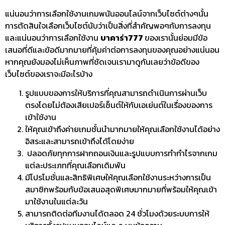
แน่นอนว่าการเลือกใช้งานเกมพนันออนไลน์จากเว็บไซต์ต่างๆนั้น
การตัดสินใจเลือกเว็บไซต์นับว่าเป็นสิ่งที่สำคัญพอๆกับการลงทุน
และแน่นอนว่าการเลือกใช้งาน
บาคาร่า777
ของเรานั้นย่อมมีข้อ
เสนอที่ดีและข้อดีมากมายที่คุ้มค่าต่อการลงทุนของคุณอย่างแน่นอน
หากคุณยังมองไม่เห็นภาพที่ชัดเจนเรามาดูกันเลยว่าข้อดีของ
เว็บไซต์ของเราจะมีอะไรบ้าง
รูปแบบของการให้บริการที่คุณสามารถดำเนินการผ่านเว็บ
ตรงโดยไม่ต้องเสียเปอร์เซ็นต์ให้กับเอเย่นต์ในเรื่องของการ
เข้าใช้งาน
ให้คุณเข้าถึงค่ายเกมชั้นนำมากมายให้คุณเลือกใช้งานได้อย่าง
อิสระและสามารถเข้าถึงได้โดยง่าย
ปลอดภัยทุกการฝากถอนเงินและรูปแบบการทำกำไรจากเกม
แต่ละประเภทที่คุณเลือกเดิมพัน
มีโปรโมชั่นและสิทธิพิเศษให้คุณเลือกใช้งานระหว่างการเป็น
สมาชิกพร้อมกับข้อเสนอสุดพิเศษมากมายที่พร้อมให้คุณเข้า
มาใช้งานในแต่ละวัน
สามารถติดต่อทีมงานได้ตลอด 24 ชั่วโมงด้วยระบบการให้