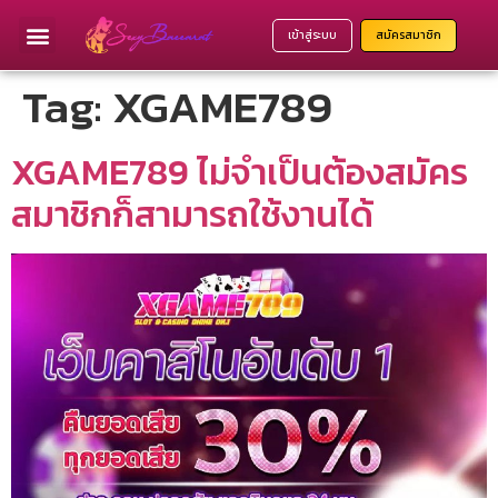
เข้าสู่ระบบ
สมัครสมาชิก
บาคาร่า888
โปรโมชั่น
Tag:
XGAME789
XGAME789 ไม่จำเป็นต้องสมัคร
สมาชิกก็สามารถใช้งานได้