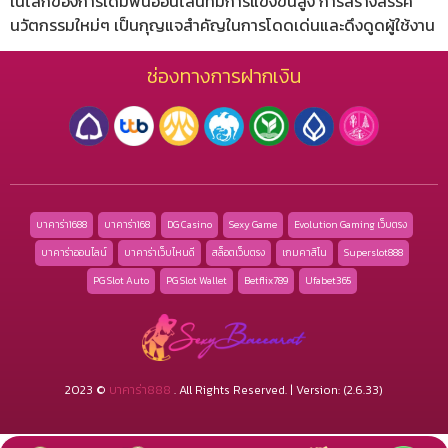
ในโลกของการเดิมพันออนไลน์ที่มีการแข่งขันสูง การสร้างสรรค์
นวัตกรรมใหม่ๆ เป็นกุญแจสำคัญในการโดดเด่นและดึงดูดผู้ใช้งาน
ช่องทางการฝากเงิน
บาคาร่า1688
บาคาร่า168
DG Casino
Sexy Game
Evolution Gaming เว็บตรง
บาคาร่าออนไลน์
บาคาร่าเว็บไหนดี
สล็อตเว็บตรง
เกมคาสิโน
Superslot888
PG Slot Auto
PG Slot Wallet
Betflix789
Ufabet365
2023 ©
บาคาร่า888
. All Rights Reserved. | Version: (2.6.33)