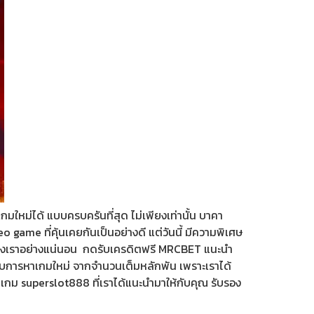
มใหม่ได้ แบบครบครันที่สุด ไม่เพียงเท่านั้น บาคา
game ที่คุ้นเคยกันเป็นอย่างดี แต่วันนี้ มีความพิเศษ
กมของเราอย่างแน่นอน กดรับเครดิตฟรี MRCBET แนะนำ
ว กับการหาเกมใหม่ จากจำนวนเต็มหลักพัน เพราะเราได้
ับเกม superslot888 ที่เราได้แนะนำมาให้กับคุณ รับรอง