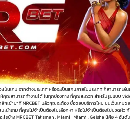
ว่าจะเป็นเกม จากต่างประเทศ หรือจะเป็นแกนภายในประเทศ ก็สามารถเล่นเก
ห้คุณสามารถทำงานได้ ในทุกช่องทาง ที่คุณสะดวก สำหรับรูปแบบ video 
ให้คลิกเข้ามาที MRCBET แล้วคุณจะต้อง ชื่อชอบบริการใหม่ บนเว็บเ
การแนะนำเกม ที่คุณไม่จำเป็นต้องไปเลือกหา หรือไม่จำเป็นต้องไปปวดหั
กมอะไรบ้าง MRCBET Talisman , Miami , Miami , Geisha นี่คือ 4 อันด