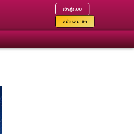
เข้าสู่ระบบ
สมัครสมาชิก