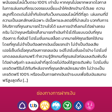
พนันออนไลน์เว็บตรง 100% เท่านั้น หากคุณไม่อยากพลาดโอกาส
ในการเล่นเกมที่ครบวงจรแบบนี้แนะนำให้คลิกเข้ามาได้เลย ความ
สนุกที่โดดเด่นไม่ซ้ำกับใครกับเว็บเกมออนไลน์ที่ดีที่สุด เล่นเกมที่มี
ความเป็นเอกลักษณ์เฉพาะ มีเนื้อหาและสตอรี่ที่น่าสนใจ บวกกับการ
ให้บริการที่คุณสามารถไว้วางใจได้ และการเข้าถึงเกมได้อย่างครบ
ครัน ไม่ว่าคุณหรือใครก็สามารถทำเงินกำไรได้ในแบบฉบับที่คุณ
ต้องการ ทั้งยังมี โปรโมชั่นเกมสล็อต มากมายให้คุณเรียกใช้งาน
โดยที่คุณไม่จำเป็นต้องฝากเงินเมื่อแรกเข้า ไม่จำเป็นต้องเสีย
เปอร์เซ็นต์เมื่อคุณต้องการถอนเงิน จะมีโปรโมชั่นอะไรบ้าง โปรโมชั่
นทดลองเล่นเกมฟรี ทำความรู้จักเกมที่คุณสนใจก่อนลงเดิมพันจึง
ได้อย่างคุ้มค่า และแม่นยำที่สุดโดยไม่ต้องใช้สูตรเดิมพัน โปรโมชั่น
เครดิตฟรีรับได้ทันทีหลังจากที่คุณคลิกสมัครสมาชิก ไม่ว่าจะเป็น
เครดิตฟรี 100% หรือจะเป็นการฝากเงินเข้าระบบเพื่อรับเงินสมทบ
ฟรีสูงสุดถึง […]
ช่องทางการฝากเงิน