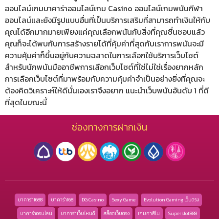
ออนไลน์เกมบาคาร่าออนไลน์เกม Casino ออนไลน์เกมพนันกีฬา
ออนไลน์และยังมีรูปแบบอื่นที่เป็นบริการเสริมที่สามารถทำเงินให้กับ
คุณได้อีกมากมายเพียงแค่คุณเลือกพนันกับสิ่งที่คุณชื่นชอบแล้ว
คุณก็จะได้พบกับการสร้างรายได้ที่คุ้มค่าที่สุดกับเราการพนันจะมี
ความคุ้มค่าก็ขึ้นอยู่กับความฉลาดในการเลือกใช้บริการเว็บไซต์
สำหรับนักพนันมืออาชีพการเลือกเว็บไซต์ที่ใช่ไม่ใช่เรื่องยากหลัก
การเลือกเว็บไซต์ที่มาพร้อมกับความคุ้มค่าจำเป็นอย่างยิ่งที่คุณจะ
ต้องคิดวิเคราะห์ให้ดีนั่นเองเราจึงอยาก แนะนำเว็บพนันอันดับ 1 ที่ดี
ที่สุดในขณะนี้
ช่องทางการฝากเงิน
บาคาร่า1688
บาคาร่า168
DG Casino
Sexy Game
Evolution Gaming เว็บตรง
บาคาร่าออนไลน์
บาคาร่าเว็บไหนดี
สล็อตเว็บตรง
เกมคาสิโน
Superslot888