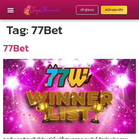
เข้าสู่ระบบ
สมัครสมาชิก
บาคาร่า888
โปรโมชั่น
Tag:
77Bet
77Bet